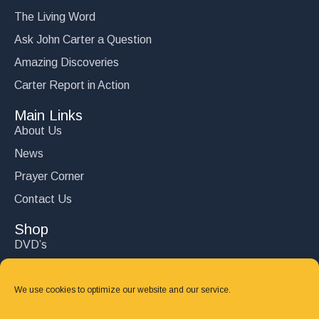
The Living Word
Ask John Carter a Question
Amazing Discoveries
Carter Report in Action
Main Links
About Us
News
Prayer Corner
Contact Us
Shop
DVD’s
Books
CD's
We use cookies to optimize our website and our service.
Follow Us