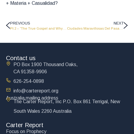
+ Materia + Casualidad?
PREVIOUS
NEXT
Pt 2 – “The True Gospel and Why Sinless Perfectionism is a Delusion and a Snare” LW2518
Ciudades Maravillosas Del Pasado – PNG 03
Contact us
PO Box 1900 Thousand Oaks,
CA 91358-9906
626-254-0898
info@cartereport.org
Australia mailing address
The Carter Report, Inc P.O. Box 861 Terrigal, New
South Wales 2260 Australia
Carter Report
Focus on Prophecy