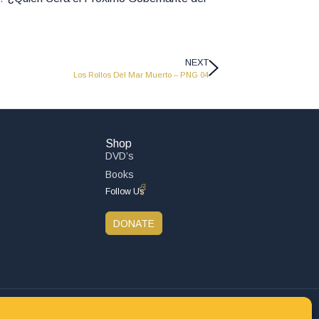
NEXT
Los Rollos Del Mar Muerto – PNG 04
Shop
DVD’s
Books
Follow Us
DONATE
Privacy Policy
Refund and Returns Policy