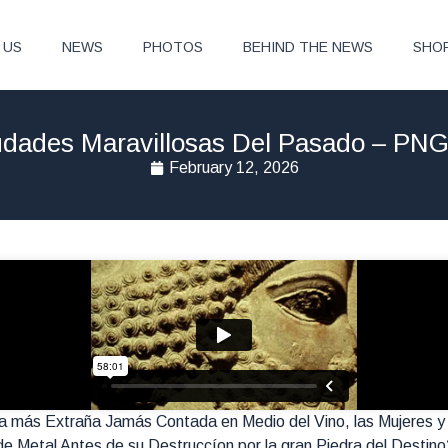
 US
NEWS
PHOTOS
BEHIND THE NEWS
SHO
udades Maravillosas Del Pasado – PNG
February 12, 2026
oria más Extraña Jamás Contada en Medio del Vino, las Mujeres 
e Metal Antes de su Destruccíon por la gran Piedra del Destin