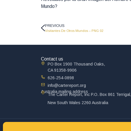
Mundo?
PREVIOUS
Visitantes De Otros Mundos – PNG 02
Contact us
PO Box 1900 Thousand Oaks,
CA 91358-9906
626-254-0898
info@cartereport.org
Australia mailing address
The Carter Report, Inc P.O. Box 861 Terrigal
New South Wales 2260 Australia
© 2025 John Carter Ministry. All rights reserved.