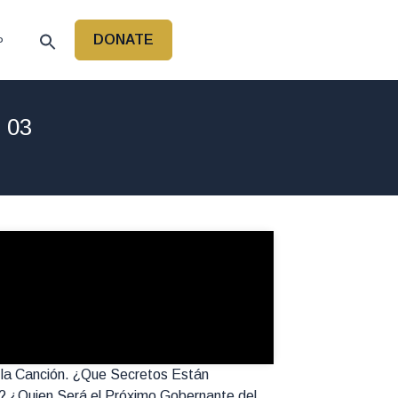
DONATE
P
 03
y la Canción. ¿Que Secretos Están
o? ¿Quien Será el Próximo Gobernante del