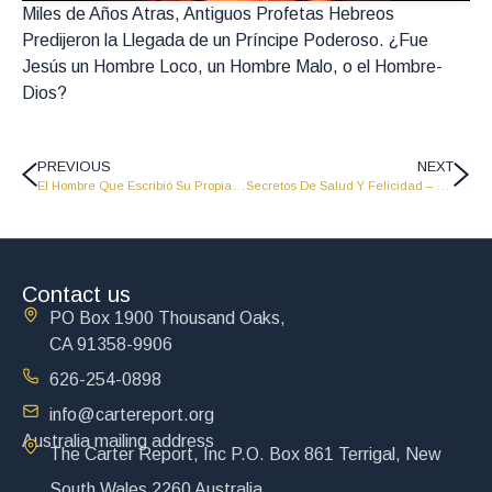
Miles de Años Atras, Antiguos Profetas Hebreos
Predijeron la Llegada de un Príncipe Poderoso. ¿Fue
Jesús un Hombre Loco, un Hombre Malo, o el Hombre-
Dios?
PREVIOUS
NEXT
El Hombre Que Escribió Su Propia Historia Antes De Nacer – Primera Parte – PNG 05
Secretos De Salud Y Felicidad – Primera Parte – PNG 07
Contact us
PO Box 1900 Thousand Oaks,
CA 91358-9906
626-254-0898
info@cartereport.org
Australia mailing address
The Carter Report, Inc P.O. Box 861 Terrigal, New
South Wales 2260 Australia