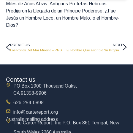
Miles de Años Atras, Antiguos Profetas Hebreos
Predijeron la Llegada de un Príncipe Poderoso. ¿Fue
Jesús un Hombre Loco, un Hombre Malo, o el Hombre-
Dios?
PREVIOUS
NEXT
Los Rollos Del Mar Muerto – PNG 04
El Hombre Que Escribió Su Propia Historia Antes De Nacer – Segunda Parte – PNG 06
Contact us
PO Box 1900 Thousand Oaks,
CA 91358-9906
626-254-0898
info@cartereport.org
Australia mailing address
The Carter Report, Inc P.O. Box 861 Terrigal, New
South Wales 2260 Australia