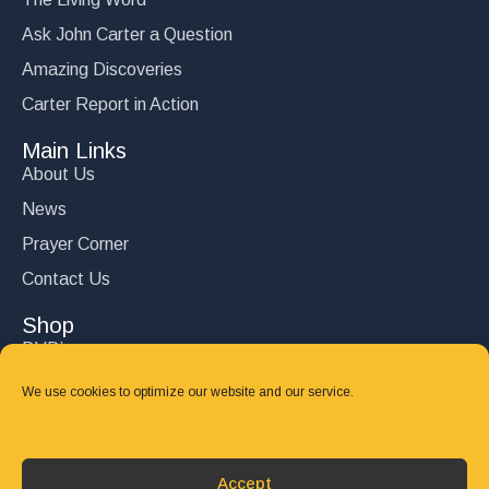
Ask John Carter a Question
Amazing Discoveries
Carter Report in Action
Main Links
About Us
News
Prayer Corner
Contact Us
Shop
DVD’s
Books
We use cookies to optimize our website and our service.
CD's
Follow Us
Accept