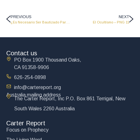
PREVIOUS
NEXT
¿Es Necesario Ser Bautizado Para Ser Salvo? – PNG 09
El Ocultísmo – PNG 11
Contact us
PO Box 1900 Thousand Oaks,
CA 91358-9906
626-254-0898
info@cartereport.org
Australia mailing address
The Carter Report, Inc P.O. Box 861 Terrigal, New
South Wales 2260 Australia
Carter Report
Focus on Prophecy
The Living Word