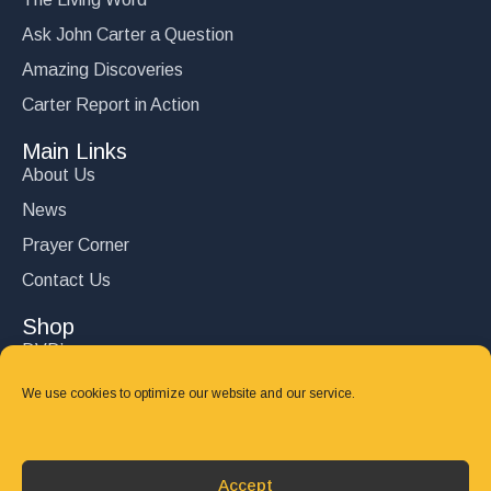
Ask John Carter a Question
Amazing Discoveries
Carter Report in Action
Main Links
About Us
News
Prayer Corner
Contact Us
Shop
DVD’s
Books
We use cookies to optimize our website and our service.
CD's
Follow Us
Accept