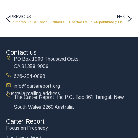
PREVIOUS
NEXT
La Marca De La Bestía – Primera Parte – PNG 15
Libertad De La Culpabilidad y En Busca De La Felicidad – PNG 17
Contact us
PO Box 1900 Thousand Oaks,
CA 91358-9906
626-254-0898
info@cartereport.org
Australia mailing address
The Carter Report, Inc P.O. Box 861 Terrigal, New
South Wales 2260 Australia
Carter Report
Focus on Prophecy
The Living Word