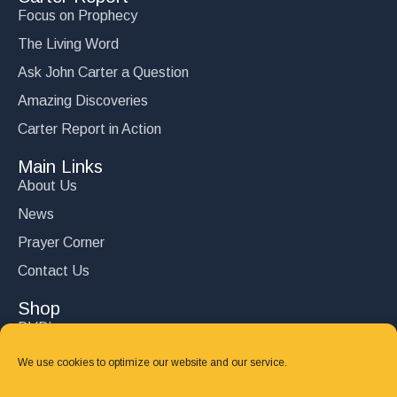
Focus on Prophecy
The Living Word
Ask John Carter a Question
Amazing Discoveries
Carter Report in Action
Main Links
About Us
News
Prayer Corner
Contact Us
Shop
DVD’s
Books
We use cookies to optimize our website and our service.
CD's