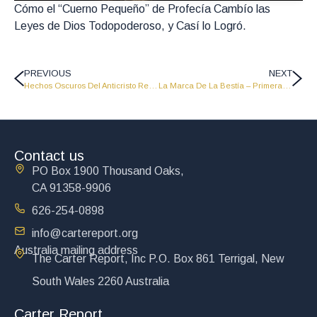
Cómo el “Cuerno Pequeño” de Profecía Cambío las
Leyes de Dios Todopoderoso, y Casí lo Logró.
PREVIOUS
NEXT
Hechos Oscuros Del Anticristo Revelados – Primera Parte – PNG 13
La Marca De La Bestía – Primera Parte – PNG 15
Contact us
PO Box 1900 Thousand Oaks,
CA 91358-9906
626-254-0898
info@cartereport.org
Australia mailing address
The Carter Report, Inc P.O. Box 861 Terrigal, New
South Wales 2260 Australia
Carter Report